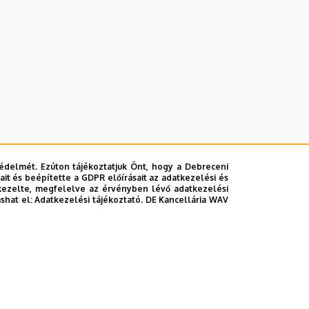
édelmét. Ezúton tájékoztatjuk Önt, hogy a Debreceni
it és beépítette a GDPR előírásait az adatkezelési és
kezelte, megfelelve az érvényben lévő adatkezelési
ashat el:
Adatkezelési tájékoztató.
DE Kancellária WAV