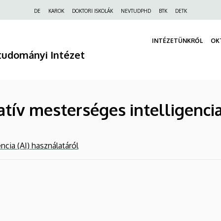
Felső
DE
KAROK
DOKTORI ISKOLÁK
NEVTUDPHD
BTK
DETK
navigáció
INTÉZETÜNKRŐL
OK
tudományi Intézet
atív mesterséges intelligencia
ncia (AI) használatáról