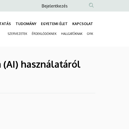
Anonim
Bejelentkezés
Felhasználói
fiók
TATÁS
TUDOMÁNY
EGYETEMI ÉLET
KAPCSOLAT
Fő
menüje
SZERVEZETEK
ÉRDEKLŐDŐKNEK
HALLGATÓKNAK
GYIK
navigáció
Másodlagos
navigáció
 (AI) használatáról