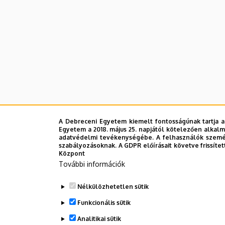
Intézet
A Debreceni Egyetem kiemelt fontosságúnak tartja a
Egyetem a 2018. május 25. napjától kötelezően alkalm
adatvédelmi tevékenységébe. A felhasználók személ
szabályozásoknak. A GDPR előírásait követve frissítet
Központ
További információk
Nélkülözhetetlen sütik
Funkcionális sütik
Analitikai sütik