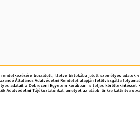
 rendelkezésére bocsátott, illetve birtokába jutott személyes adatok v
azandó Általános Adatvédelmi Rendelet alapján felülvizsgálta folyamata
yes adatait a Debreceni Egyetem korábban is teljes körültekintéssel 
tük Adatvédelmi Tájékoztatónkat, amelyet az alábbi linkre kattintva olv