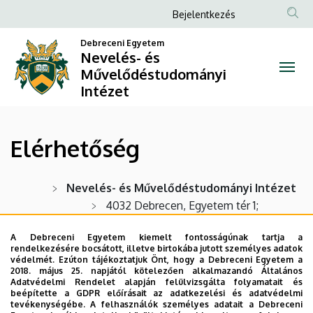
Elérhetőség
Ugrás
Anonim
Bejelentkezés
a
Felhasználói
|
tartalomra
Debreceni Egyetem
fiók
Nevelés- és
Nevelés-
Művelődéstudományi
menüje
Intézet
és
Művelődéstudományi
Elérhetőség
Intézet
Nevelés- és Művelődéstudományi Intézet
4032 Debrecen, Egyetem tér 1;
Levelezési cím:
4002
A Debreceni Egyetem kiemelt fontosságúnak tartja a
Debrecen, Pf. 400.
rendelkezésére bocsátott, illetve birtokába jutott személyes adatok
védelmét. Ezúton tájékoztatjuk Önt, hogy a Debreceni Egyetem a
E-mail:
2018. május 25. napjától kötelezően alkalmazandó Általános
nevtudint@arts.unideb.hu
Adatvédelmi Rendelet alapján felülvizsgálta folyamatait és
beépítette a GDPR előírásait az adatkezelési és adatvédelmi
tevékenységébe. A felhasználók személyes adatait a Debreceni