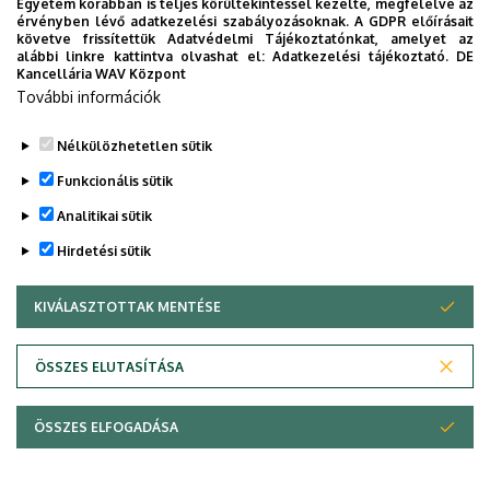
Egyetem korábban is teljes körültekintéssel kezelte, megfelelve az
Intézeti iroda:
+36 (52) 512-922, 36 (52) 512-
érvényben lévő adatkezelési szabályozásoknak. A GDPR előírásait
900/22223
követve frissítettük Adatvédelmi Tájékoztatónkat, amelyet az
alábbi linkre kattintva olvashat el:
Adatkezelési tájékoztató.
DE
Kancellária WAV Központ
További információk
Legutóbbi frissítés:
2023. 06. 08. 13:06
Nélkülözhetetlen sütik
Funkcionális sütik
Analitikai sütik
Hirdetési sütik
KIVÁLASZTOTTAK MENTÉSE
WITHDRAW CONSENT
Adatvédelem
Adatvédelem
ÖSSZES ELUTASÍTÁSA
Technikai információk
ÖSSZES ELFOGADÁSA
Szerzői jog © 2026 Unideb