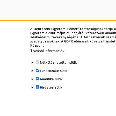
A Debreceni Egyetem kiemelt fontosságúnak tartja a
Egyetem a 2018. május 25. napjától kötelezően alkalm
adatvédelmi tevékenységébe. A felhasználók személ
szabályozásoknak. A GDPR előírásait követve frissítet
Központ
További információk
Nélkülözhetetlen sütik
Tansz
Funkcionális sütik
Analitikai sütik
Hirdetési sütik
Legutób
WITHDRAW CONSENT