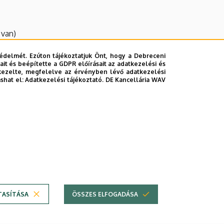
 van)
édelmét. Ezúton tájékoztatjuk Önt, hogy a Debreceni
it és beépítette a GDPR előírásait az adatkezelési és
kezelte, megfelelve az érvényben lévő adatkezelési
ashat el:
Adatkezelési tájékoztató.
DE Kancellária WAV
on van)
TASÍTÁSA
ÖSSZES ELFOGADÁSA
em
Technikai információk
Szerzői jog © 2026 Unideb