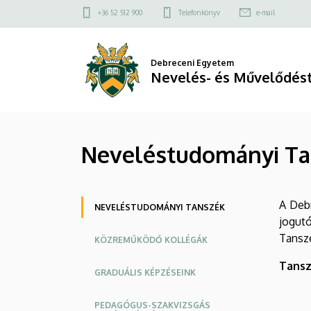
Neveléstudományi
Ugrás
Felső
+36 52 512 900
Telefonkönyv
e-mail
a
kapcsolat
Tanszék
tartalomra
menü
|
Debreceni Egyetem
Nevelés- és Művelődés
Nevelés-
és
Neveléstudományi Ta
Művelődéstudományi
Intézet
Oldalmenü
A Debr
NEVELÉSTUDOMÁNYI TANSZÉK
jogut
Tanszé
KÖZREMŰKÖDŐ KOLLÉGÁK
Tansz
GRADUÁLIS KÉPZÉSEINK
PEDAGÓGUS-SZAKVIZSGÁS