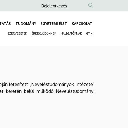
Anonim
Bejelentkezés
Felhasználói
fiók
TATÁS
TUDOMÁNY
EGYETEMI ÉLET
KAPCSOLAT
Fő
menüje
SZERVEZETEK
ÉRDEKLŐDŐKNEK
HALLGATÓKNAK
GYIK
navigáció
Másodlagos
navigáció
pján létesített „Neveléstudományok Intézete”
zet keretén belül működő Neveléstudományi