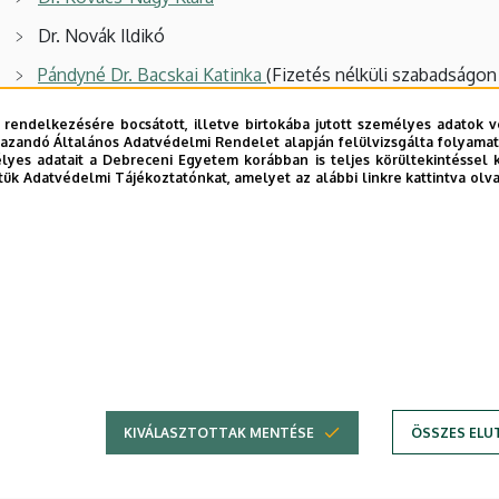
Dr. Novák Ildikó
Pándyné Dr. Bacskai Katinka
(Fizetés nélküli szabadságon
Dr. Pusztai Gabriella
 rendelkezésére bocsátott, illetve birtokába jutott személyes adatok v
azandó Általános Adatvédelmi Rendelet alapján felülvizsgálta folyamata
Sávai-Átyin Regina
yes adatait a Debreceni Egyetem korábban is teljes körültekintéssel 
tük Adatvédelmi Tájékoztatónkat, amelyet az alábbi linkre kattintva olv
Sütő Zsuzsanna
Dr. Tóth-Rébay Magdolna
(Gyermekgondozási szabadság
éki videó
Videó link
bi frissítés:
2025. 11. 12. 11:56
KIVÁLASZTOTTAK MENTÉSE
ÖSSZES ELU
Adatvédel
Adatvédelem