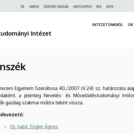
Felső
DE
KAROK
DOKTORI ISKOLÁK
NEVTUDPHD
BTK
DETK
navigáció
INTÉZETÜNKRŐL
OK
tudományi Intézet
nszék
eceni Egyetem Szenátusa 40./2007 (V.24) sz. határozata ala
ódaként, a jelenleg Nevelés- és Művelődéstudományi Inté
k gazdag szakmai múltra tekint vissza.
ékvezető:
Dr. habil. Engler Ágnes