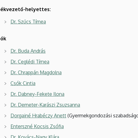
ékvezető-helyettes:
Dr. Szűcs Tímea
tók
Dr. Buda András
Dr. Ceglédi Tímea
Dr. Chrappán Magdolna
Csók Cintia
Dr. Dabney-Fekete Ilona
Dr. Demeter-Karászi Zsuzsanna
Dorgainé Hrabéczy Anett
(Gyermekgondozási szabadságo
Enterszné Kocsis Zsófia
Dr. Kovács-Nagy Klára