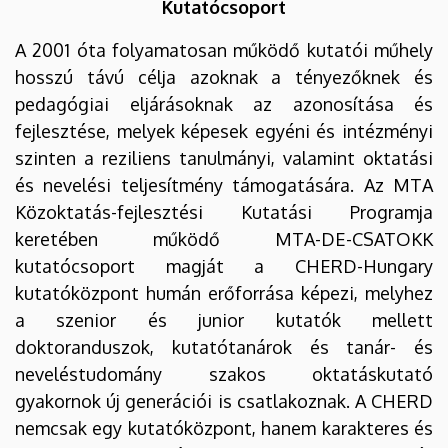
Kutatócsoport
A 2001 óta folyamatosan működő kutatói műhely
hosszú távú célja azoknak a tényezőknek és
pedagógiai eljárásoknak az azonosítása és
fejlesztése, melyek képesek egyéni és intézményi
szinten a reziliens tanulmányi, valamint oktatási
és nevelési teljesítmény támogatására. Az MTA
Közoktatás-fejlesztési Kutatási Programja
keretében működő MTA-DE-CSATOKK
kutatócsoport magját a CHERD-Hungary
kutatóközpont humán erőforrása képezi, melyhez
a szenior és junior kutatók mellett
doktoranduszok, kutatótanárok és tanár- és
neveléstudomány szakos oktatáskutató
gyakornok új generációi is csatlakoznak. A CHERD
nemcsak egy kutatóközpont, hanem karakteres és