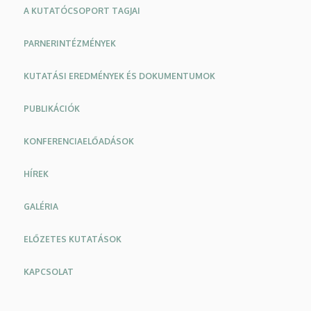
és
A KUTATÓCSOPORT TAGJAI
Művelődéstudományi
PARNERINTÉZMÉNYEK
Intézet
KUTATÁSI EREDMÉNYEK ÉS DOKUMENTUMOK
PUBLIKÁCIÓK
KONFERENCIAELŐADÁSOK
HÍREK
GALÉRIA
ELŐZETES KUTATÁSOK
KAPCSOLAT