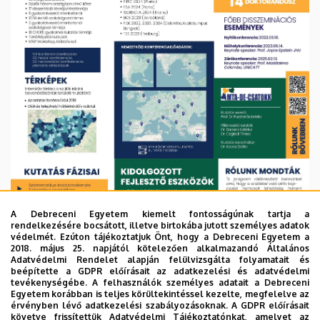
A Debreceni Egyetem kiemelt fontosságúnak tartja a
rendelkezésére bocsátott, illetve birtokába jutott személyes adatok
védelmét. Ezúton tájékoztatjuk Önt, hogy a Debreceni Egyetem a
2018. május 25. napjától kötelezően alkalmazandó Általános
Adatvédelmi Rendelet alapján felülvizsgálta folyamatait és
beépítette a GDPR előírásait az adatkezelési és adatvédelmi
tevékenységébe. A felhasználók személyes adatait a Debreceni
Egyetem korábban is teljes körültekintéssel kezelte, megfelelve az
érvényben lévő adatkezelési szabályozásoknak. A GDPR előírásait
követve frissítettük Adatvédelmi Tájékoztatónkat, amelyet az