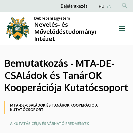
Bemutatkozás
Ugrás
Anonim
Bejelentkezés
HU
EN
a
Felhasználói
-
tartalomra
Debreceni Egyetem
fiók
Nevelés- és
MTA-
Művelődéstudományi
menüje
Intézet
DE-
CSAládok
Bemutatkozás - MTA-DE-
és
CSAládok és TanárOK
TanárOK
Kooperációja Kutatócsoport
Kooperációja
Kutatócsoport
Oldalmenü
MTA-DE-CSALÁDOK ÉS TANÁROK KOOPERÁCIÓJA
KUTATÓCSOPORT
|
A KUTATÁS CÉLJA ÉS VÁRHATÓ EREDMÉNYEK
Nevelés-