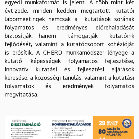
egyedi munkaformát is jelent. A több mint két
évtizede, minden kedden megtartott kutatói
labormeetingek nemcsak a kutatások sorának
folyamatos és eredményes előrehaladását
biztosítják, hanem támogatják kutatóink
fejlődését, valamint a kutatócsoport kohézióját
is erősítik. A CHERD munkamódszer lényege a
kutatói képességek folyamatos fejlesztése,
innovatív kutatási és fejlesztési eljárások
keresése, a közösségi tanulás, valamint a kutatási
folyamatok és eredmények folyamatos
megvitatása.