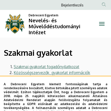
Szakmai
Ugrás
Anonim
Bejelentkezés
a
Felhasználói
gyakorlat
tartalomra
Debreceni Egyetem
fiók
Nevelés- és
|
Művelődéstudományi
menüje
Intézet
Nevelés-
és
Szakmai gyakorlat
Művelődéstudományi
Intézet
Szakmai gyakorlat fogadónyilatkozat
Közösségszervezők_gyakorlat információk
Legutóbbi frissítés:
2023. 06. 08. 13:06
A Debreceni Egyetem kiemelt fontosságúnak tartja a
rendelkezésére bocsátott, illetve birtokába jutott személyes adatok
védelmét. Ezúton tájékoztatjuk Önt, hogy a Debreceni Egyetem a
2018. május 25. napjától kötelezően alkalmazandó Általános
Adatvédelmi Rendelet alapján felülvizsgálta folyamatait és
beépítette a GDPR előírásait az adatkezelési és adatvédelmi
tevékenységébe. A felhasználók személyes adatait a Debreceni