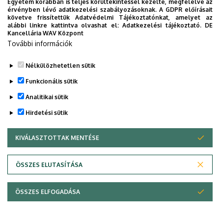
Egyetem korábban is teljes körültekintéssel kezelte, megfelelve az
érvényben lévő adatkezelési szabályozásoknak. A GDPR előírásait
követve frissítettük Adatvédelmi Tájékoztatónkat, amelyet az
alábbi linkre kattintva olvashat el:
Adatkezelési tájékoztató.
DE
Kancellária WAV Központ
További információk
Nélkülözhetetlen sütik
Funkcionális sütik
Analitikai sütik
Hirdetési sütik
KIVÁLASZTOTTAK MENTÉSE
WITHDRAW CONSENT
Adatvédelem
Adatvédelem
ÖSSZES ELUTASÍTÁSA
Technikai információk
ÖSSZES ELFOGADÁSA
Szerzői jog © 2026 Unideb