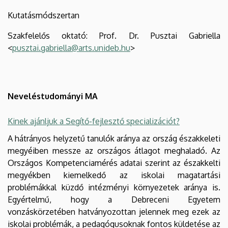
Kutatásmódszertan
Szakfelelős oktató: Prof. Dr. Pusztai Gabriella
<
pusztai.gabriella@arts.unideb.hu
>
Neveléstudományi MA
Kinek ajánljuk a Segítő-fejlesztő specializációt?
A hátrányos helyzetű tanulók aránya az ország északkeleti
megyéiben messze az országos átlagot meghaladó. Az
Országos Kompetenciamérés adatai szerint az északkelti
megyékben kiemelkedő az iskolai magatartási
problémákkal küzdő intézményi környezetek aránya is.
Egyértelmű, hogy a Debreceni Egyetem
vonzáskörzetében hatványozottan jelennek meg ezek az
iskolai problémák, a pedagógusoknak fontos küldetése az