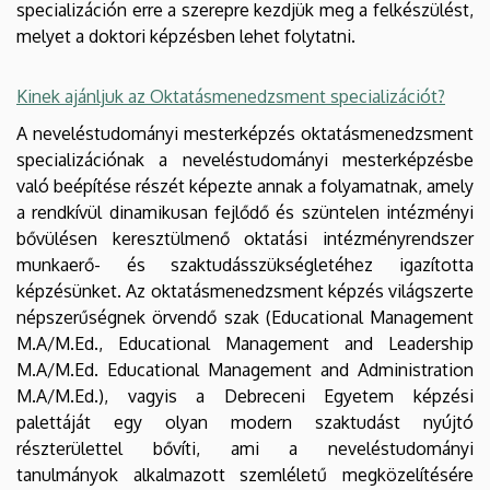
specializáción erre a szerepre kezdjük meg a felkészülést,
melyet a doktori képzésben lehet folytatni.
Kinek ajánljuk az Oktatásmenedzsment specializációt?
A neveléstudományi mesterképzés oktatásmenedzsment
specializációnak a neveléstudományi mesterképzésbe
való beépítése részét képezte annak a folyamatnak, amely
a rendkívül dinamikusan fejlődő és szüntelen intézményi
bővülésen keresztülmenő oktatási intézményrendszer
munkaerő- és szaktudásszükségletéhez igazította
képzésünket. Az oktatásmenedzsment képzés világszerte
népszerűségnek örvendő szak (Educational Management
M.A/M.Ed., Educational Management and Leadership
M.A/M.Ed. Educational Management and Administration
M.A/M.Ed.), vagyis a Debreceni Egyetem képzési
palettáját egy olyan modern szaktudást nyújtó
részterülettel bővíti, ami a neveléstudományi
tanulmányok alkalmazott szemléletű megközelítésére