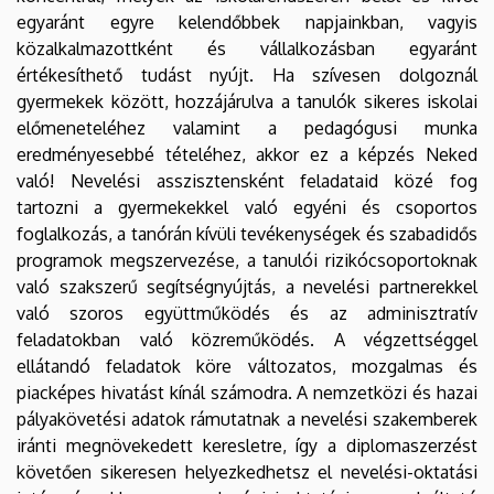
egyaránt egyre kelendőbbek napjainkban, vagyis
közalkalmazottként és vállalkozásban egyaránt
értékesíthető tudást nyújt. Ha szívesen dolgoznál
gyermekek között, hozzájárulva a tanulók sikeres iskolai
előmeneteléhez valamint a pedagógusi munka
eredményesebbé tételéhez, akkor ez a képzés Neked
való! Nevelési asszisztensként feladataid közé fog
tartozni a gyermekekkel való egyéni és csoportos
foglalkozás, a tanórán kívüli tevékenységek és szabadidős
programok megszervezése, a tanulói rizikócsoportoknak
való szakszerű segítségnyújtás, a nevelési partnerekkel
való szoros együttműködés és az adminisztratív
feladatokban való közreműködés. A végzettséggel
ellátandó feladatok köre változatos, mozgalmas és
piacképes hivatást kínál számodra. A nemzetközi és hazai
pályakövetési adatok rámutatnak a nevelési szakemberek
iránti megnövekedett keresletre, így a diplomaszerzést
követően sikeresen helyezkedhetsz el nevelési-oktatási