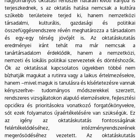
hagyományos oktatási rendszer határain kívüli irányba is
terjeszkednek, s az oktatás hatása nemcsak a kultúra
szűkebb területeire terjed ki, hanem nemzetközi
társadalmi, kulturális, gazdasági és politikai
összefüggésrendszere révén meghatározza a társadalom
és egy-egy térség jövőjét is. Az oktatáskutatás
eredményei iránt tehát ma már nemcsak a
tanártársadalom érdeklődik, hanem a nemzetközi,
nemzeti és lokális politikai szervezetek és döntéshozók.
Ők az oktatással kapcsolatos ügyekben többé nem
bízhatják magukat a rutinra vagy a laikus értelmezésekre,
hanem –mivel maguk is tanulásra és kísérletezésre vannak
kényszerítve- tudományos módszerekkel szerzett,
rendszeres vizsgálatokon alapuló elemzésekre, fejlesztési
opciókra és prioritásokra vonatkozó forgatókönyvekre,
sőt ezek folyamatos újraértékelésére van szükségük. Ez
az igény az oktatáskutatás fontosságának
felértékelődéséhez, intézményrendszerének
megerősödéséhez vezetett. Az oktatáskutatás