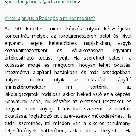
<
pusztai.gabriella@arts.unideb.hu
>
Kinek ajánljuk a Pedagógia minor modult?
Az 50 kredites minor képzés olyan készségekre
koncentrál, melyek az iskolarendszeren belül és kívül
egyaránt egyre kelendőbbek napjainkban, vagyis
közalkalmazottként és vállalkozásban egyaránt
értékesíthető tudást nyújt. Ha szeretnél belesni a
kulisszák mögé és megtudni, hogyan lehet oktatási
intézményt alapítani hazánkban és más országokban,
milyen munka folyik az oktatást irányító
minisztériumokban, mi történik az
iskolaigazgatók irodáiban, akkor Neked való ez a képzés!
Beavatunk abba, kik készítik az érettségi teszteket és
hogyan lehet anyagi forrásokat szerezni az iskolák,
oktatással foglalkozó civil szervezetek működéséhez. Ha
tudni szeretnéd, mi minden van a sikeres tanulmányi
teljesítmények hátterében, akkor itt a helyed. Ha