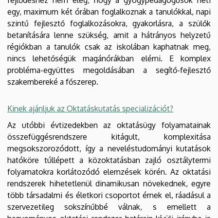
fejlődéshez nem elég, hogy a gyógypedagógusok heti
egy, maximum két órában foglalkoznak a tanulókkal, napi
szintű fejlesztő foglalkozásokra, gyakorlásra, a szülők
betanítására lenne szükség, amit a hátrányos helyzetű
régiókban a tanulók csak az iskolában kaphatnak meg,
nincs lehetőségük magánórákban elérni. E komplex
probléma-együttes megoldásában a segítő-fejlesztő
szakembereké a főszerep.
Kinek ajánljuk az Oktatáskutatás specializációt?
Az utóbbi évtizedekben az oktatásügy folyamatainak
összefüggésrendszere kitágult, komplexitása
megsokszorozódott, így a neveléstudományi kutatások
hatóköre túllépett a közoktatásban zajló osztálytermi
folyamatokra korlátozódó elemzések körén. Az oktatási
rendszerek hihetetlenül dinamikusan növekednek, egyre
több társadalmi és életkori csoportot érnek el, ráadásul a
szervezetileg sokszínűbbé válnak, s emellett a