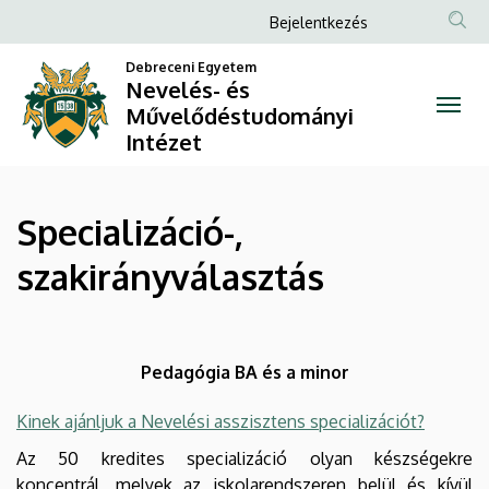
Specializáció-,
Ugrás
Anonim
Bejelentkezés
a
Felhasználói
szakirányválasztás
tartalomra
Debreceni Egyetem
fiók
Nevelés- és
|
Művelődéstudományi
menüje
Intézet
Nevelés-
és
Specializáció-,
Művelődéstudományi
szakirányválasztás
Intézet
Pedagógia BA és a minor
Kinek ajánljuk a Nevelési asszisztens specializációt?
Az 50 kredites specializáció olyan készségekre
koncentrál, melyek az iskolarendszeren belül és kívül