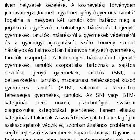
ilyen helyzetek kezelése. A köznevelési törvényben
jelenik meg a „kiemelt figyelmet igénylő gyermek, tanuló”
fogalma is, melyben két tanulói kört határoz meg a
jogalkotó: egyrészről a különleges bánásmódot igénylő
gyermekek, tanulók, másrészről a gyermekek védelméről
és a gyámügyi igazgatásról szóló törvény szerint
hátrányos és halmozottan hátrányos helyzetű gyermekek,
tanulók csoportját. A különleges bánásmódot igénylő
gyermekek, tanulók csoportjába tartoznak a sajátos
nevelési igényű gyermekek, tanulók (SNI); a
beilleszkedési, tanulási, magatartási nehézséggel küzdő
gyermekek, tanulók (BTM), valamint a kiemelten
tehetséges gyermekek, tanulók. Az SNI vagy BTM-
kategóriák nem orvosi, pszichológus szakmai
diagnosztikai kategóriákat jelentenek, hanem ellátási
kategóriákat takarnak. A szakértői vizsgálatot a pedagógiai
szakszolgálatok végzik el, azonban általános probléma a
segítő-fejlesztő szakemberek kapacitáshiánya. Ugyanis a