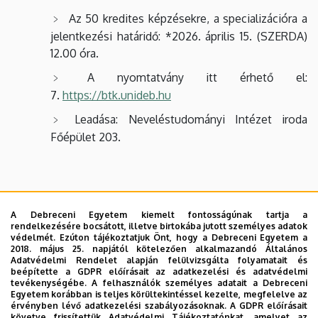
Az 50 kredites képzésekre, a specializációra a
jelentkezési határidő: *2026. április 15. (SZERDA)
12.00 óra.
A nyomtatvány itt érhető el:
7.
https://btk.unideb.hu
Leadása: Neveléstudományi Intézet iroda
Főépület 203.
Neveléstudományi MA
A Debreceni Egyetem kiemelt fontosságúnak tartja a
rendelkezésére bocsátott, illetve birtokába jutott személyes adatok
Az 50 kredites képzésekre, a specializációra a
védelmét. Ezúton tájékoztatjuk Önt, hogy a Debreceni Egyetem a
jelentkezési határidő: *2026. április 15. (SZERDA)
2018. május 25. napjától kötelezően alkalmazandó Általános
Adatvédelmi Rendelet alapján felülvizsgálta folyamatait és
12.00 óra.
beépítette a GDPR előírásait az adatkezelési és adatvédelmi
tevékenységébe. A felhasználók személyes adatait a Debreceni
A nyomtatvány itt érhető
Egyetem korábban is teljes körültekintéssel kezelte, megfelelve az
érvényben lévő adatkezelési szabályozásoknak. A GDPR előírásait
el:
Neveléstudományi MA jelentkezési lap
követve frissítettük Adatvédelmi Tájékoztatónkat, amelyet az