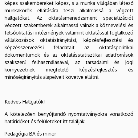
képes szakembereket képez, s a munka világában létező
munkakörök ellátására teszi alkalmassá a végzett
hallgatókat. Az oktatásmenedzsment specializációt
végzett szakemberek alkalmassá válnak a köznevelési és
felsőoktatási intézmények valamint oktatással foglalkozó
vállalkozások oktatásirányítási, képzésfejlesztési és
képzésszervezési feladatait az oktatáspolitikai
dokumentumok és az oktatásstatisztikai adatforrások
szakszerű felhasználásával, az társadalmi és jogi
környezetnek megfelelő képzésfejlesztés és
minőségirányítás alapelveit követve ellátni.
Kedves Hallgatók!
A kötelezően benyújtandó nyomtatványokra vonatkozó
határidőket és felületeket itt találják:
Pedagógia BA és minor