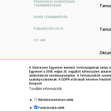
PEDAGÓGUS-SZAKVIZSGÁS
Tansz
TOVÁBBKÉPZÉSEK
EGYÉB TOVÁBBKÉPZÉS
PUBLIKÁCIÓS LISTA
Tansz
CIT-HÍR
Okta
A Debreceni Egyetem kiemelt fontosságúnak tartja a
Egyetem a 2018. május 25. napjától kötelezően alkalm
adatvédelmi tevékenységébe. A felhasználók személ
szabályozásoknak. A GDPR előírásait követve frissítet
Központ
További információk
Nélkülözhetetlen sütik
Funkcionális sütik