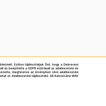
édelmét. Ezúton tájékoztatjuk Önt, hogy a Debreceni
it és beépítette a GDPR előírásait az adatkezelési és
kezelte, megfelelve az érvényben lévő adatkezelési
ashat el:
Adatkezelési tájékoztató.
DE Kancellária WAV