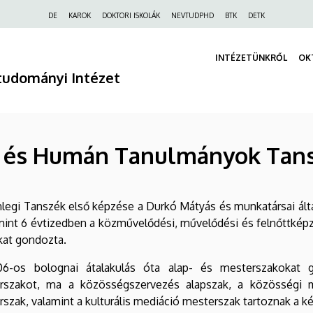
Felső
DE
KAROK
DOKTORI ISKOLÁK
NEVTUDPHD
BTK
DETK
navigáció
INTÉZETÜNKRŐL
OK
tudományi Intézet
 és Humán Tanulmányok Tan
nlegi Tanszék első képzése a Durkó Mátyás és munkatársai által
mint 6 évtizedben a közművelődési, művelődési és felnőttké
kat gondozta.
6-os bolognai átalakulás óta alap- és mesterszakokat 
rszakot, ma a közösségszervezés alapszak, a közösségi m
szak, valamint a kulturális mediáció mesterszak tartoznak a kép