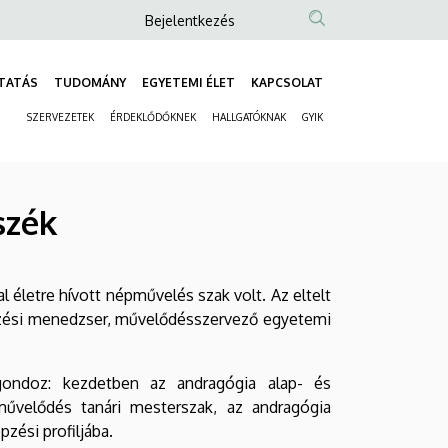
Anonim
Bejelentkezés
Felhasználói
fiók
TATÁS
TUDOMÁNY
EGYETEMI ÉLET
KAPCSOLAT
Fő
menüje
SZERVEZETEK
ÉRDEKLŐDŐKNEK
HALLGATÓKNAK
GYIK
navigáció
Másodlagos
navigáció
szék
 életre hívott népművelés szak volt. Az eltelt
pzési menedzser, művelődésszervező egyetemi
gondoz: kezdetben az andragógia alap- és
űvelődés tanári mesterszak, az andragógia
zési profiljába.