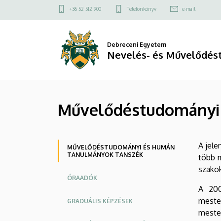
Művelődéstudományi
Ugrás
Felső
+36 52 512 900
Telefonkönyv
e-mail
a
kapcsolat
és
tartalomra
menü
Humán
Debreceni Egyetem
Nevelés- és Művelődés
Tanulmányok
Tanszék
Művelődéstudományi
|
Nevelés-
Oldalmenü
A jele
és
MŰVELŐDÉSTUDOMÁNYI ÉS HUMÁN
TANULMÁNYOK TANSZÉK
több 
Művelődéstudományi
szako
ÓRAADÓK
Intézet
A 200
meste
GRADUÁLIS KÉPZÉSEK
mester