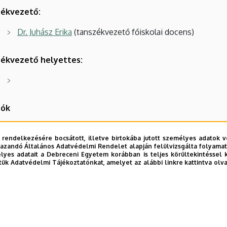
ékvezető:
Dr. Juhász Erika
(tanszékvezető főiskolai docens)
ékvezető helyettes:
tók
Dr. Erdei Gábor
 rendelkezésére bocsátott, illetve birtokába jutott személyes adatok v
Dr. Fintor Gábor
azandó Általános Adatvédelmi Rendelet alapján felülvizsgálta folyamata
yes adatait a Debreceni Egyetem korábban is teljes körültekintéssel 
Dr. Herczegh Judit
tük Adatvédelmi Tájékoztatónkat, amelyet az alábbi linkre kattintva olv
Dr. Márkus Edina
Dr.
Máté-Szabó Barbara
Szabóné Tóth Judit Ilona