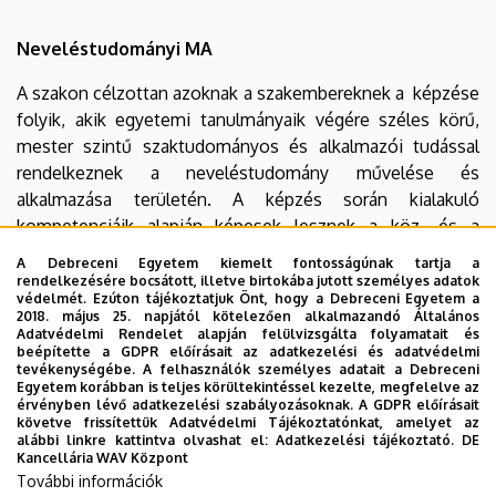
Neveléstudományi MA
A szakon célzottan azoknak a szakembereknek a képzése
folyik, akik egyetemi tanulmányaik végére széles körű,
mester szintű szaktudományos és alkalmazói tudással
rendelkeznek a neveléstudomány művelése és
alkalmazása területén. A képzés során kialakuló
kompetenciáik alapján képesek lesznek a köz- és a
felsőoktatásban, illetve az oktatásügyben kutatói és/vagy
A Debreceni Egyetem kiemelt fontosságúnak tartja a
alkalmazói feladatokat ellátni, részt vállalni a
rendelkezésére bocsátott, illetve birtokába jutott személyes adatok
védelmét. Ezúton tájékoztatjuk Önt, hogy a Debreceni Egyetem a
rendszerszintű működtetés feladataiból, a kutatás és
2018. május 25. napjától kötelezően alkalmazandó Általános
fejlesztés terén feladatokat végezni, valamint hazai és
Adatvédelmi Rendelet alapján felülvizsgálta folyamatait és
beépítette a GDPR előírásait az adatkezelési és adatvédelmi
nemzetközi szakmai fórumokon a nevelésügy hazai
tevékenységébe. A felhasználók személyes adatait a Debreceni
eredményeit kommunikálni.
Egyetem korábban is teljes körültekintéssel kezelte, megfelelve az
érvényben lévő adatkezelési szabályozásoknak. A GDPR előírásait
követve frissítettük Adatvédelmi Tájékoztatónkat, amelyet az
A végzettek továbbléphetnek a
Nevelés- és
alábbi linkre kattintva olvashat el:
Adatkezelési tájékoztató.
DE
művelődéstudományi doktori program
ba.
Kancellária WAV Központ
További információk