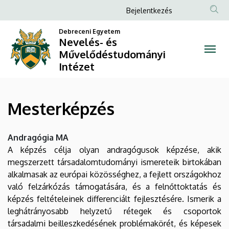
Mesterképzés
Ugrás
Anonim
Bejelentkezés
a
Felhasználói
|
tartalomra
Debreceni Egyetem
fiók
Nevelés- és
Nevelés-
Művelődéstudományi
menüje
Intézet
és
Művelődéstudományi
Mesterképzés
Intézet
Andragógia MA
A képzés célja olyan andragógusok képzése, akik
megszerzett társadalomtudományi ismereteik birtokában
alkalmasak az európai közösséghez, a fejlett országokhoz
való felzárkózás támogatására, és a felnőttoktatás és
képzés feltételeinek differenciált fejlesztésére. Ismerik a
leghátrányosabb helyzetű rétegek és csoportok
társadalmi beilleszkedésének problémakörét, és képesek