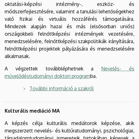
oktatási-képzési intézmény-, eszköz- és
módszerfejlesztésére, valamint a tanulási lehetőségekhez
való fizikai és virtuális hozzáférés támogatására.
Mindezek alapján hazai és más (elsősorban uniós)
országokbeli felnőttképzési intézmények vezetésére,
menedzselésére, felnőttképzési szakpolitikák irányítására,
felnőttképzési projektek pályázására és menedzselésére
alkalmasak.
A végzettek továbbléphetnek a
Nevelés- és
művelődéstudományi doktori program
ba.
További információ a szakról
Kulturális mediáció MA
A képzés célja kulturális mediátorok képzése, akik
megszerzett nevelés- és kultúratudományi, pszichológiai,
társadalomtudományi ismereteik birtokában képesek a