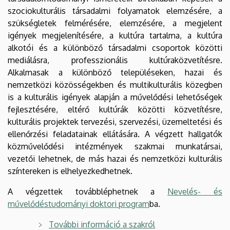
szociokulturális társadalmi folyamatok elemzésére, a
szükségletek felmérésére, elemzésére, a megjelent
igények megjelenítésére, a kultúra tartalma, a kultúra
alkotói és a különböző társadalmi csoportok közötti
mediálásra, professzionális kultúraközvetítésre.
Alkalmasak a különböző településeken, hazai és
nemzetközi közösségekben és multikulturális közegben
is a kulturális igények alapján a művelődési lehetőségek
fejlesztésére, eltérő kultúrák közötti közvetítésre,
kulturális projektek tervezési, szervezési, üzemeltetési és
ellenőrzési feladatainak ellátására. A végzett hallgatók
közművelődési intézmények szakmai munkatársai,
vezetői lehetnek, de más hazai és nemzetközi kulturális
színtereken is elhelyezkedhetnek.
A végzettek továbbléphetnek a
Nevelés- és
művelődéstudományi doktori program
ba.
További információ a szakról