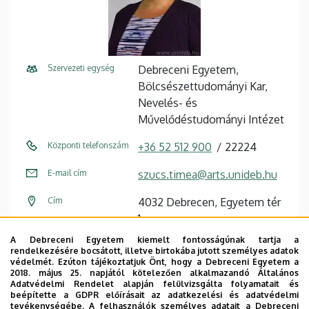
Szervezeti egység
Debreceni Egyetem,
Bölcsészettudományi Kar,
Nevelés- és
Művelődéstudományi Intézet
Központi telefonszám
+36 52 512 900
22224
E-mail cím
szucs.timea@arts.unideb.hu
Cím
4032 Debrecen, Egyetem tér
1.
A Debreceni Egyetem kiemelt fontosságúnak tartja a
Épület
Főépület (Egyetem téri
rendelkezésére bocsátott, illetve birtokába jutott személyes adatok
Campus)
védelmét. Ezúton tájékoztatjuk Önt, hogy a Debreceni Egyetem a
2018. május 25. napjától kötelezően alkalmazandó Általános
Adatvédelmi Rendelet alapján felülvizsgálta folyamatait és
Emelet, ajtó
2. emelet, 204
beépítette a GDPR előírásait az adatkezelési és adatvédelmi
tevékenységébe. A felhasználók személyes adatait a Debreceni