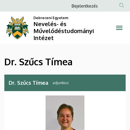
Dr.
Ugrás
Anonim
Bejelentkezés
a
Felhasználói
Szűcs
tartalomra
Debreceni Egyetem
fiók
Nevelés- és
Tímea
Művelődéstudományi
menüje
Intézet
|
Nevelés-
Dr. Szűcs Tímea
és
Művelődéstudományi
Dr. Szűcs Tímea
adjunktus
Intézet