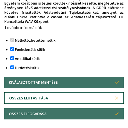
Weboldal
Szervezeti weboldal
Egyetem korábban is teljes körültekintéssel kezelte, megfelelve az
érvényben lévő adatkezelési szabályozásoknak. A GDPR előírásait
Tudóstér profil
követve frissítettük Adatvédelmi Tájékoztatónkat, amelyet az
alábbi linkre kattintva olvashat el:
Adatkezelési tájékoztató.
DE
Kancellária WAV Központ
További információk
MTMT
Nélkülözhetetlen sütik
Legutóbbi frissítés:
2023. 06. 12. 13:51
Funkcionális sütik
Analitikai sütik
Hirdetési sütik
KIVÁLASZTOTTAK MENTÉSE
WITHDRAW CONSENT
Adatvédelem
Adatvédelem
ÖSSZES ELUTASÍTÁSA
Technikai információk
ÖSSZES ELFOGADÁSA
Szerzői jog © 2026 Unideb