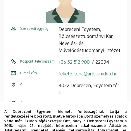
Szervezeti egység
Debreceni Egyetem,
Bölcsészettudományi Kar,
Nevelés- és
Művelődéstudományi Intézet
Központi telefonszám
+36 52 512 900
22094
E-mail cím
fekete.ilona@arts.unideb.hu
Cím
4032 Debrecen, Egyetem tér
1.
Épület
Főépület (Egyetem téri
Campus)
A Debreceni Egyetem kiemelt fontosságúnak tartja a
rendelkezésére bocsátott, illetve birtokába jutott személyes adatok
védelmét. Ezúton tájékoztatjuk Önt, hogy a Debreceni Egyetem a
Emelet, ajtó
2. emelet, 201/B (oktatói
2018. május 25. napjától kötelezően alkalmazandó Általános
szoba)
Adatvédelmi Rendelet alapján felülvizsgálta folyamatait és