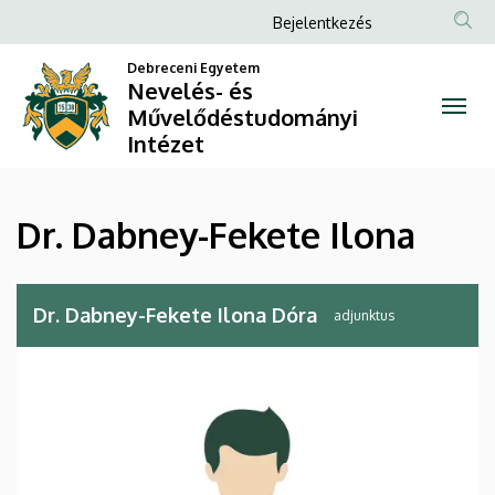
Dr.
Ugrás
Anonim
Bejelentkezés
a
Felhasználói
Dabney-
tartalomra
Debreceni Egyetem
fiók
Nevelés- és
Fekete
Művelődéstudományi
menüje
Intézet
Ilona
|
Dr. Dabney-Fekete Ilona
Nevelés-
és
Dr. Dabney-Fekete Ilona Dóra
adjunktus
Művelődéstudományi
Intézet