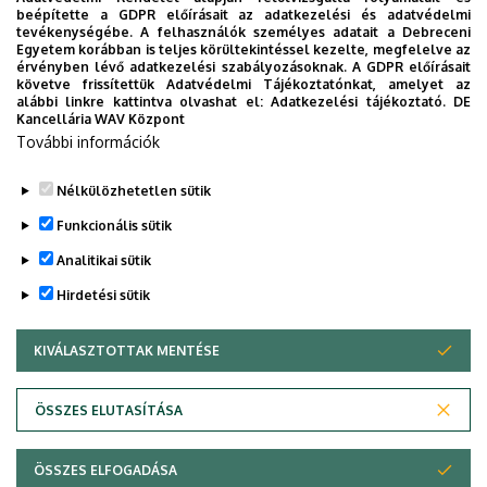
beépítette a GDPR előírásait az adatkezelési és adatvédelmi
tevékenységébe. A felhasználók személyes adatait a Debreceni
Weboldal
Szervezeti weboldal
Egyetem korábban is teljes körültekintéssel kezelte, megfelelve az
érvényben lévő adatkezelési szabályozásoknak. A GDPR előírásait
követve frissítettük Adatvédelmi Tájékoztatónkat, amelyet az
alábbi linkre kattintva olvashat el:
Adatkezelési tájékoztató.
DE
Kancellária WAV Központ
MTMT
További információk
CV
Nélkülözhetetlen sütik
Legutóbbi frissítés:
2023. 06. 12. 14:37
Funkcionális sütik
Analitikai sütik
Hirdetési sütik
KIVÁLASZTOTTAK MENTÉSE
WITHDRAW CONSENT
Adatvédelem
Adatvédelem
ÖSSZES ELUTASÍTÁSA
Technikai információk
ÖSSZES ELFOGADÁSA