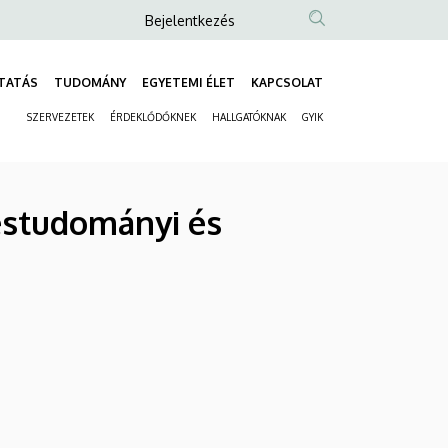
Anonim
Bejelentkezés
Felhasználói
fiók
TATÁS
TUDOMÁNY
EGYETEMI ÉLET
KAPCSOLAT
Fő
menüje
SZERVEZETEK
ÉRDEKLŐDŐKNEK
HALLGATÓKNAK
GYIK
navigáció
Másodlagos
navigáció
éstudományi és