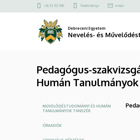
Pedagógus-
Ugrás
Felső
+36 52 512 900
Telefonkönyv
e-mail
a
kapcsolat
szakvizsgás
tartalomra
menü
továbbképzések
Debreceni Egyetem
Nevelés- és Művelődés
-
Művelődéstudományi
Pedagógus-szakvizsg
és
Humán Tanulmányok 
Humán
Tanulmányok
Oldalmenü
Peda
Tanszék
MŰVELŐDÉSTUDOMÁNYI ÉS HUMÁN
TANULMÁNYOK TANSZÉK
|
ÓRAADÓK
Nevelés-