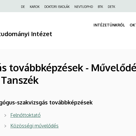
Felső
DE
KAROK
DOKTORI ISKOLÁK
NEVTUDPHD
BTK
DETK
navigáció
INTÉZETÜNKRŐL
OK
tudományi Intézet
ás továbbképzések - Művelőd
Tanszék
gógus-szakvizsgás továbbképzések
Felnőttoktató
Közösségi művelődés