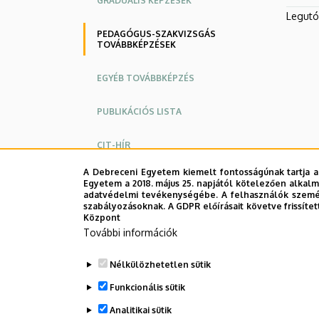
GRADUÁLIS KÉPZÉSEK
és
Legutób
PEDAGÓGUS-SZAKVIZSGÁS
Művelődéstudományi
TOVÁBBKÉPZÉSEK
Intézet
EGYÉB TOVÁBBKÉPZÉS
PUBLIKÁCIÓS LISTA
CIT-HÍR
A Debreceni Egyetem kiemelt fontosságúnak tartja a
Egyetem a 2018. május 25. napjától kötelezően alkalm
adatvédelmi tevékenységébe. A felhasználók személ
szabályozásoknak. A GDPR előírásait követve frissítet
Központ
További információk
Nélkülözhetetlen sütik
Funkcionális sütik
Analitikai sütik