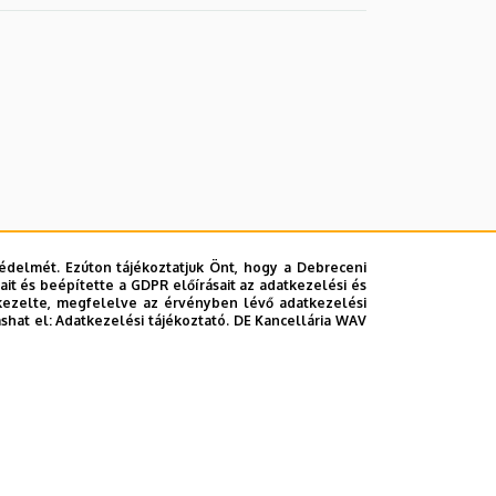
édelmét. Ezúton tájékoztatjuk Önt, hogy a Debreceni
it és beépítette a GDPR előírásait az adatkezelési és
kezelte, megfelelve az érvényben lévő adatkezelési
ashat el:
Adatkezelési tájékoztató.
DE Kancellária WAV