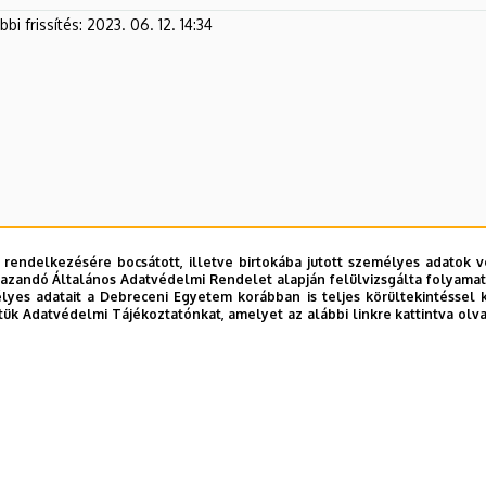
bi frissítés:
2023. 06. 12. 14:34
 rendelkezésére bocsátott, illetve birtokába jutott személyes adatok v
azandó Általános Adatvédelmi Rendelet alapján felülvizsgálta folyamata
yes adatait a Debreceni Egyetem korábban is teljes körültekintéssel 
tük Adatvédelmi Tájékoztatónkat, amelyet az alábbi linkre kattintva olv